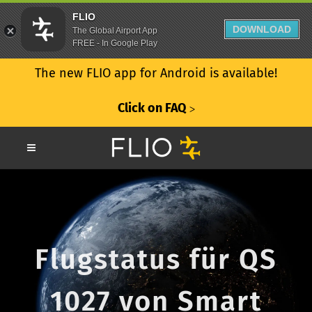
FLIO
DOWNLOAD
The Global Airport App
FREE - In Google Play
The new FLIO app for Android is available!
Click on FAQ
ᐳ
Flugstatus für QS
1027 von Smart