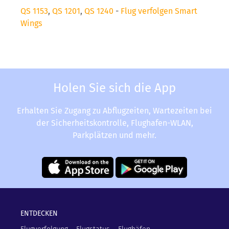
QS 1153
,
QS 1201
,
QS 1240
-
Flug verfolgen Smart
Wings
Holen Sie sich die App
Erhalten Sie Zugang zu Abflugzeiten, Wartezeiten bei
der Sicherheitskontrolle, Flughafen-WLAN,
Parkplätzen und mehr.
ENTDECKEN