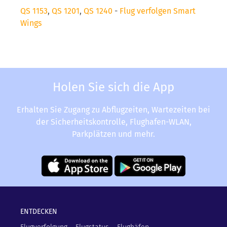
QS 1153
,
QS 1201
,
QS 1240
-
Flug verfolgen Smart
Wings
Holen Sie sich die App
Erhalten Sie Zugang zu Abflugzeiten, Wartezeiten bei
der Sicherheitskontrolle, Flughafen-WLAN,
Parkplätzen und mehr.
ENTDECKEN