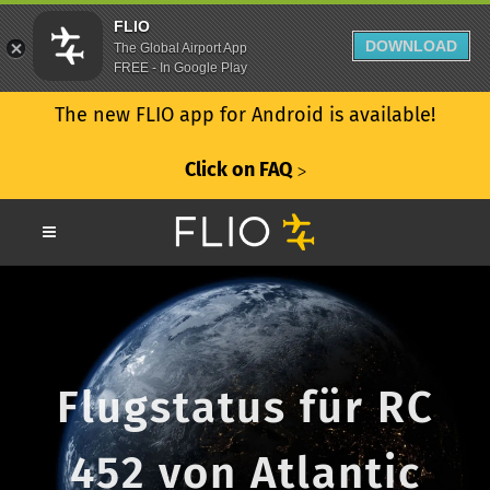
FLIO
DOWNLOAD
The Global Airport App
FREE - In Google Play
The new FLIO app for Android is available!
Click on FAQ
ᐳ
Flugstatus für RC
452 von Atlantic