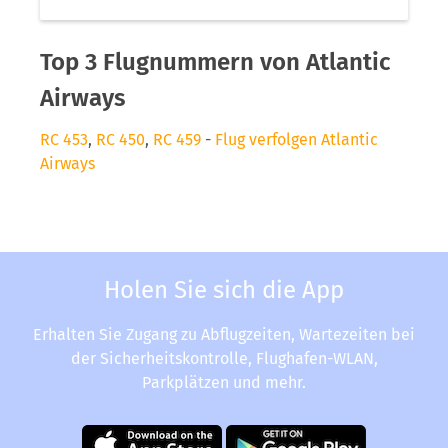
Top 3 Flugnummern von Atlantic
Airways
RC 453
,
RC 450
,
RC 459
-
Flug verfolgen Atlantic
Airways
Holen Sie sich die App
Erhalten Sie Zugang zu Abflugzeiten, Wartezeiten bei
der Sicherheitskontrolle, Flughafen-WLAN,
Parkplätzen und mehr.