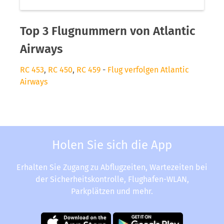
Top 3 Flugnummern von Atlantic
Airways
RC 453
,
RC 450
,
RC 459
-
Flug verfolgen Atlantic
Airways
Holen Sie sich die App
Erhalten Sie Zugang zu Abflugzeiten, Wartezeiten bei
der Sicherheitskontrolle, Flughafen-WLAN,
Parkplätzen und mehr.