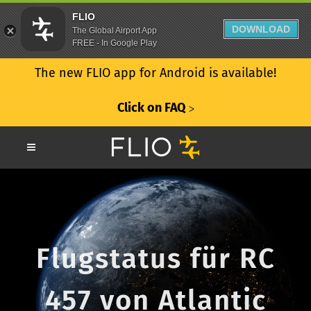
FLIO
DOWNLOAD
The Global Airport App
FREE - In Google Play
The new FLIO app for Android is available!
Click on FAQ
ᐳ
Flugstatus für RC
457 von Atlantic