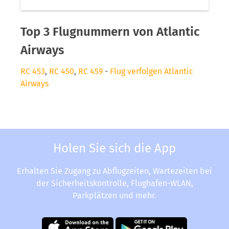
Top 3 Flugnummern von Atlantic
Airways
RC 453
,
RC 450
,
RC 459
-
Flug verfolgen Atlantic
Airways
Holen Sie sich die App
Erhalten Sie Zugang zu Abflugzeiten, Wartezeiten bei
der Sicherheitskontrolle, Flughafen-WLAN,
Parkplätzen und mehr.