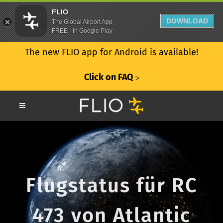
FLIO
DOWNLOAD
The Global Airport App
FREE - In Google Play
The new FLIO app for Android is available!
Click on FAQ
ᐳ
Flugstatus für RC
473 von Atlantic