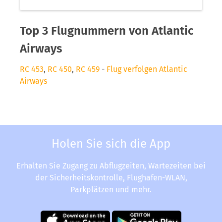
Top 3 Flugnummern von Atlantic
Airways
RC 453
,
RC 450
,
RC 459
-
Flug verfolgen Atlantic
Airways
Holen Sie sich die App
Erhalten Sie Zugang zu Abflugzeiten, Wartezeiten bei
der Sicherheitskontrolle, Flughafen-WLAN,
Parkplätzen und mehr.