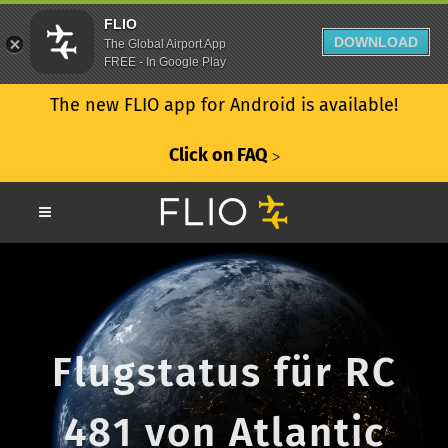
FLIO
DOWNLOAD
The Global Airport App
FREE - In Google Play
The new FLIO app for Android is available!
Click on FAQ
ᐳ
Flugstatus für RC
481 von Atlantic