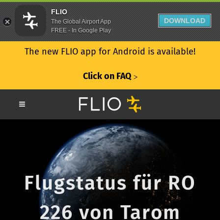
FLIO
DOWNLOAD
The Global Airport App
FREE - In Google Play
The new FLIO app for Android is available!
Click on FAQ
ᐳ
Flugstatus für RO
226 von Tarom