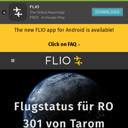
FLIO
DOWNLOAD
The Global Airport App
FREE - In Google Play
The new FLIO app for Android is available!
Click on FAQ
ᐳ
Flugstatus für RO
301 von Tarom