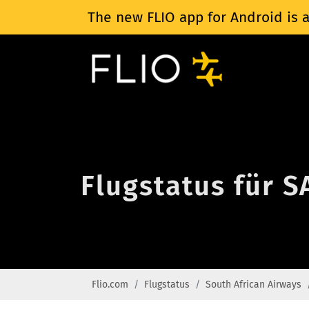
The new FLIO app for Android is a
Flugstatus für S
Flio.com
Flugstatus
South African Airways