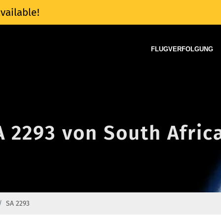
vailable!
FLUGVERFOLGUNG
A 2293 von South Afric
SA 2293