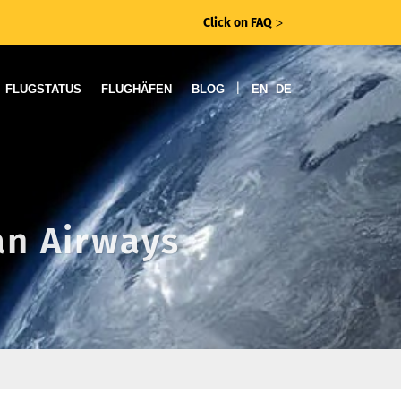
Click on FAQ
ᐳ
|
FLUGSTATUS
FLUGHÄFEN
BLOG
EN
DE
an Airways