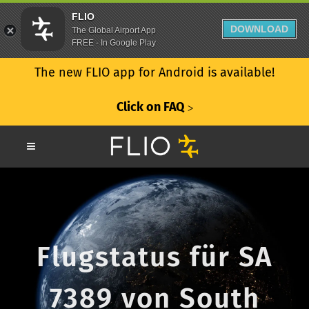
FLIO
DOWNLOAD
The Global Airport App
FREE - In Google Play
The new FLIO app for Android is available!
Click on FAQ
ᐳ
Flugstatus für SA
7389 von South