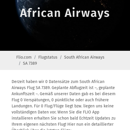
African Airways
Flio.com
Flugstatus
South African Airways
SA 7389
Derzeit haben wir 0 Datensätze zum South African
Airways Flug SA 7389. Geplante Abflugzeit ist –, geplante
Ankunftszeit –. Gemäß unserer Daten gab es bei diesem
Flug 0 Verspätungen, 0 pünktliche oder auch frühere
Landungen. Für 0 Flug/Flüge liegt bzw. liegen uns keine
vollständigen Daten vor. Wenn Sie die FLIO App
installieren erhalten Sie schon bald Echtzeit Updates zu
Ihrem eigenen nächsten Flug! Hier nun ein detaillierter