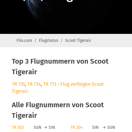
Flio.com
Flugstatus
Scoot Tigerair
Top 3 Flugnummern von Scoot
Tigerair
TR 735
,
TR 734
,
TR 713
-
Flug verfolgen Scoot
Tigerair
Alle Flugnummern von Scoot
Tigerair
TR 303
SGN
→
SIN
TR 304
SIN
→
SGN