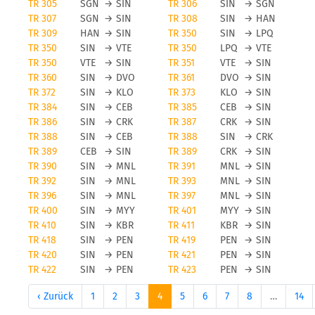
TR 305
SGN
→
SIN
TR 306
SIN
→
SGN
TR 307
SGN
→
SIN
TR 308
SIN
→
HAN
TR 309
HAN
→
SIN
TR 350
SIN
→
LPQ
TR 350
SIN
→
VTE
TR 350
LPQ
→
VTE
TR 350
VTE
→
SIN
TR 351
VTE
→
SIN
TR 360
SIN
→
DVO
TR 361
DVO
→
SIN
TR 372
SIN
→
KLO
TR 373
KLO
→
SIN
TR 384
SIN
→
CEB
TR 385
CEB
→
SIN
TR 386
SIN
→
CRK
TR 387
CRK
→
SIN
TR 388
SIN
→
CEB
TR 388
SIN
→
CRK
TR 389
CEB
→
SIN
TR 389
CRK
→
SIN
TR 390
SIN
→
MNL
TR 391
MNL
→
SIN
TR 392
SIN
→
MNL
TR 393
MNL
→
SIN
TR 396
SIN
→
MNL
TR 397
MNL
→
SIN
TR 400
SIN
→
MYY
TR 401
MYY
→
SIN
TR 410
SIN
→
KBR
TR 411
KBR
→
SIN
TR 418
SIN
→
PEN
TR 419
PEN
→
SIN
TR 420
SIN
→
PEN
TR 421
PEN
→
SIN
TR 422
SIN
→
PEN
TR 423
PEN
→
SIN
‹ Zurück
1
2
3
4
5
6
7
8
…
14