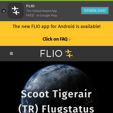
FLIO
DOWNLOAD
The Global Airport App
FREE - In Google Play
The new FLIO app for Android is available!
Click on FAQ
ᐳ
Scoot Tigerair
(TR) Flugstatus