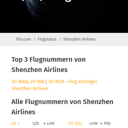
Flio.com
Flugstatus
Shenzhen Airlines
Top 3 Flugnummern von
Shenzhen Airlines
ZH 9068
,
ZH 9067
,
ZH 9029
-
Flug verfolgen
Shenzhen Airlines
Alle Flugnummern von Shenzhen
Airlines
ZH 1
SZX
→
LHR
ZH 1222
LHW
→
PEK