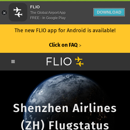
FLIO
DOWNLOAD
The Global Airport App
FREE - In Google Play
The new FLIO app for Android is available!
Click on FAQ
ᐳ
Shenzhen Airlines
(ZH) Flugstatus