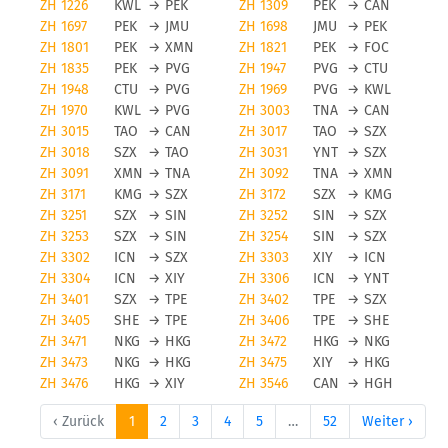
ZH 1226
KWL
→
PEK
ZH 1309
PEK
→
CAN
ZH 1697
PEK
→
JMU
ZH 1698
JMU
→
PEK
ZH 1801
PEK
→
XMN
ZH 1821
PEK
→
FOC
ZH 1835
PEK
→
PVG
ZH 1947
PVG
→
CTU
ZH 1948
CTU
→
PVG
ZH 1969
PVG
→
KWL
ZH 1970
KWL
→
PVG
ZH 3003
TNA
→
CAN
ZH 3015
TAO
→
CAN
ZH 3017
TAO
→
SZX
ZH 3018
SZX
→
TAO
ZH 3031
YNT
→
SZX
ZH 3091
XMN
→
TNA
ZH 3092
TNA
→
XMN
ZH 3171
KMG
→
SZX
ZH 3172
SZX
→
KMG
ZH 3251
SZX
→
SIN
ZH 3252
SIN
→
SZX
ZH 3253
SZX
→
SIN
ZH 3254
SIN
→
SZX
ZH 3302
ICN
→
SZX
ZH 3303
XIY
→
ICN
ZH 3304
ICN
→
XIY
ZH 3306
ICN
→
YNT
ZH 3401
SZX
→
TPE
ZH 3402
TPE
→
SZX
ZH 3405
SHE
→
TPE
ZH 3406
TPE
→
SHE
ZH 3471
NKG
→
HKG
ZH 3472
HKG
→
NKG
ZH 3473
NKG
→
HKG
ZH 3475
XIY
→
HKG
ZH 3476
HKG
→
XIY
ZH 3546
CAN
→
HGH
‹ Zurück
1
2
3
4
5
…
52
Weiter ›