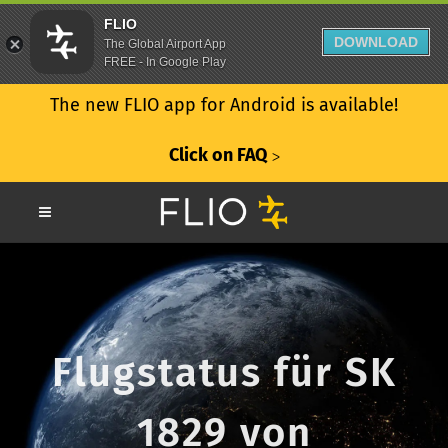
FLIO
DOWNLOAD
The Global Airport App
FREE - In Google Play
The new FLIO app for Android is available!
Click on FAQ
ᐳ
Flugstatus für SK
1829 von