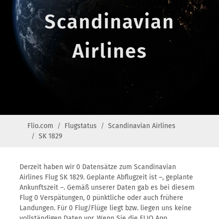
Scandinavian
Airlines
Flio.com
Flugstatus
Scandinavian Airlines
SK 1829
Derzeit haben wir 0 Datensätze zum Scandinavian
Airlines Flug SK 1829. Geplante Abflugzeit ist –, geplante
Ankunftszeit –. Gemäß unserer Daten gab es bei diesem
Flug 0 Verspätungen, 0 pünktliche oder auch frühere
Landungen. Für 0 Flug/Flüge liegt bzw. liegen uns keine
vollständigen Daten vor. Wenn Sie die FLIO App