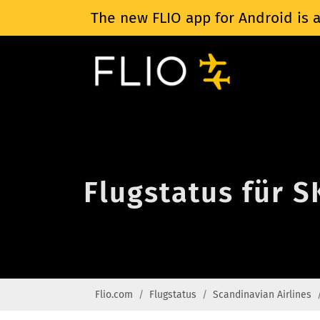
The new FLIO app for Android is a
Flugstatus für S
Flio.com
Flugstatus
Scandinavian Airlines