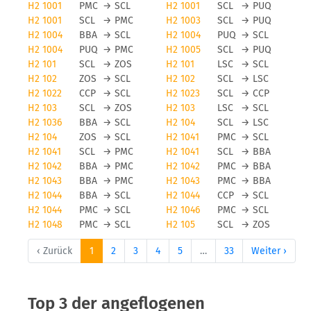
H2 1001
PMC
→
SCL
H2 1001
SCL
→
PUQ
H2 1001
SCL
→
PMC
H2 1003
SCL
→
PUQ
H2 1004
BBA
→
SCL
H2 1004
PUQ
→
SCL
H2 1004
PUQ
→
PMC
H2 1005
SCL
→
PUQ
H2 101
SCL
→
ZOS
H2 101
LSC
→
SCL
H2 102
ZOS
→
SCL
H2 102
SCL
→
LSC
H2 1022
CCP
→
SCL
H2 1023
SCL
→
CCP
H2 103
SCL
→
ZOS
H2 103
LSC
→
SCL
H2 1036
BBA
→
SCL
H2 104
SCL
→
LSC
H2 104
ZOS
→
SCL
H2 1041
PMC
→
SCL
H2 1041
SCL
→
PMC
H2 1041
SCL
→
BBA
H2 1042
BBA
→
PMC
H2 1042
PMC
→
BBA
H2 1043
BBA
→
PMC
H2 1043
PMC
→
BBA
H2 1044
BBA
→
SCL
H2 1044
CCP
→
SCL
H2 1044
PMC
→
SCL
H2 1046
PMC
→
SCL
H2 1048
PMC
→
SCL
H2 105
SCL
→
ZOS
‹ Zurück
1
2
3
4
5
…
33
Weiter ›
Top 3 der angeflogenen