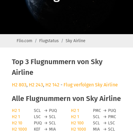
Flio.com
Flugstatus
Sky Airline
Top 3 Flugnummern von Sky
Airline
H2 803
,
H2 243
,
H2 142
-
Flug verfolgen Sky Airline
Alle Flugnummern von Sky Airline
H2 1
SCL
→
PUQ
H2 1
PMC
→
PUQ
H2 1
LSC
→
SCL
H2 1
SCL
→
PMC
H2 10
PUQ
→
SCL
H2 100
SCL
→
LSC
H2 1000
KEF
→
MIA
H2 1000
MIA
→
SCL