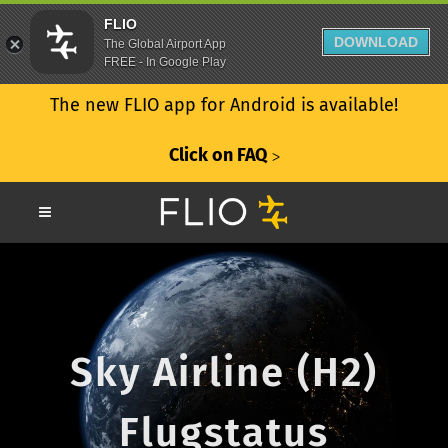
FLIO
DOWNLOAD
The Global Airport App
FREE - In Google Play
The new FLIO app for Android is available!
Click on FAQ
ᐳ
Sky Airline (H2)
Flugstatus