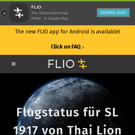
FLIO
DOWNLOAD
The Global Airport App
FREE - In Google Play
The new FLIO app for Android is available!
Click on FAQ
ᐳ
Flugstatus für SL
1917 von Thai Lion