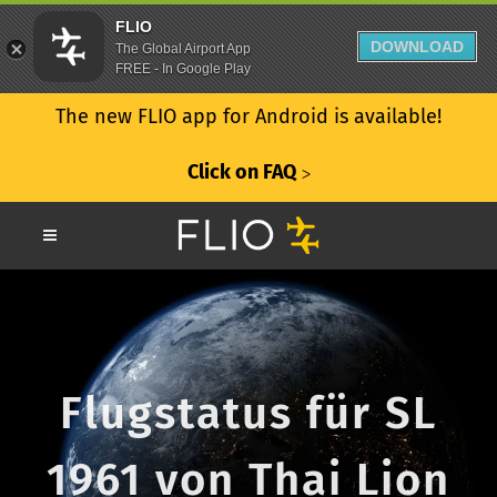
FLIO
DOWNLOAD
The Global Airport App
FREE - In Google Play
The new FLIO app for Android is available!
Click on FAQ
ᐳ
Flugstatus für SL
1961 von Thai Lion