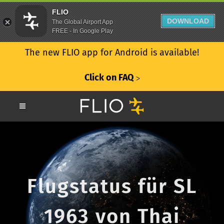
FLIO
DOWNLOAD
The Global Airport App
FREE - In Google Play
The new FLIO app for Android is available!
Click on FAQ
ᐳ
Flugstatus für SL
1963 von Thai