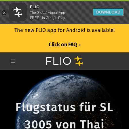
FLIO
DOWNLOAD
The Global Airport App
FREE - In Google Play
The new FLIO app for Android is available!
Click on FAQ
ᐳ
Flugstatus für SL
3005 von Thai