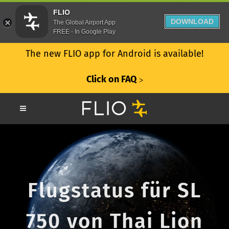
FLIO
DOWNLOAD
The Global Airport App
FREE - In Google Play
The new FLIO app for Android is available!
Click on FAQ
ᐳ
Flugstatus für SL
750 von Thai Lion