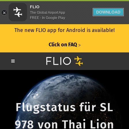
FLIO
DOWNLOAD
The Global Airport App
FREE - In Google Play
The new FLIO app for Android is available!
Click on FAQ
ᐳ
Flugstatus für SL
978 von Thai Lion