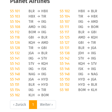
Planet Airlines
S5 101
BLR
→
HBX
S5 102
HBX
→
BLR
S5 103
HBX
→
TIR
S5 104
TIR
→
HBX
S5 104
TIR
→
IXG
S5 107
IXG
→
AMD
S5 108
AMD
→
IXG
S5 111
IXG
→
BOM
S5 112
BOM
→
IXG
S5 117
BLR
→
GBI
S5 118
GBI
→
BLR
S5 125
AMD
→
KQH
S5 126
KQH
→
AMD
S5 127
GBI
→
TIR
S5 128
TIR
→
GBI
S5 131
BLR
→
JGA
S5 132
JGA
→
BLR
S5 138
JDH
→
IXG
S5 141
IXG
→
STV
S5 142
STV
→
IXG
S5 143
STV
→
KQH
S5 144
KQH
→
STV
S5 145
IXG
→
ISK
S5 146
ISK
→
IXG
S5 148
NAG
→
IXG
S5 148
IXG
→
NAG
S5 149
JGA
→
HYD
S5 150
HYD
→
JGA
S5 151
BLR
→
HYD
S5 152
HYD
→
BLR
S5 154
IXG
→
TIR
S5 161
BOM
→
KLH
S5 162
KLH
→
BOM
‹ Zurück
1
Weiter ›