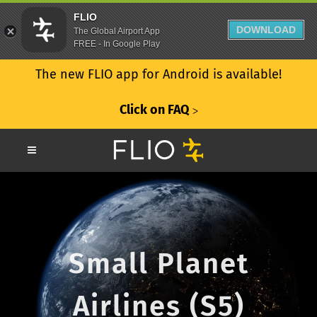
FLIO
DOWNLOAD
The Global Airport App
FREE - In Google Play
The new FLIO app for Android is available!
Click on FAQ
ᐳ
Small Planet
Airlines (S5)