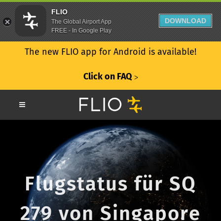
FLIO
DOWNLOAD
The Global Airport App
FREE - In Google Play
The new FLIO app for Android is available!
Click on FAQ
ᐳ
Flugstatus für SQ
279 von Singapore