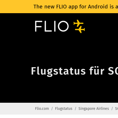
The new FLIO app for Android is a
Flugstatus für S
Flio.com
Flugstatus
Singapore Airlines
S