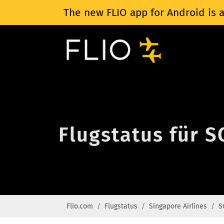
The new FLIO app for Android is a
Flugstatus für S
Flio.com
Flugstatus
Singapore Airlines
S