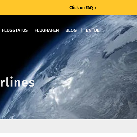
Click on FAQ
ᐳ
|
FLUGSTATUS
FLUGHÄFEN
BLOG
EN
DE
rlines