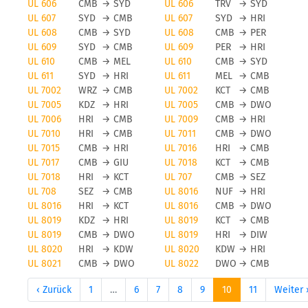
UL 606
CMB
→
SYD
UL 606
TRV
→
SYD
UL 607
SYD
→
CMB
UL 607
SYD
→
HRI
UL 608
CMB
→
SYD
UL 608
CMB
→
PER
UL 609
SYD
→
CMB
UL 609
PER
→
HRI
UL 610
CMB
→
MEL
UL 610
CMB
→
SYD
UL 611
SYD
→
HRI
UL 611
MEL
→
CMB
UL 7002
WRZ
→
CMB
UL 7002
KCT
→
CMB
UL 7005
KDZ
→
HRI
UL 7005
CMB
→
DWO
UL 7006
HRI
→
CMB
UL 7009
CMB
→
HRI
UL 7010
HRI
→
CMB
UL 7011
CMB
→
DWO
UL 7015
CMB
→
HRI
UL 7016
HRI
→
CMB
UL 7017
CMB
→
GIU
UL 7018
KCT
→
CMB
UL 7018
HRI
→
KCT
UL 707
CMB
→
SEZ
UL 708
SEZ
→
CMB
UL 8016
NUF
→
HRI
UL 8016
HRI
→
KCT
UL 8016
CMB
→
DWO
UL 8019
KDZ
→
HRI
UL 8019
KCT
→
CMB
UL 8019
CMB
→
DWO
UL 8019
HRI
→
DIW
UL 8020
HRI
→
KDW
UL 8020
KDW
→
HRI
UL 8021
CMB
→
DWO
UL 8022
DWO
→
CMB
‹ Zurück
1
…
6
7
8
9
10
11
Weiter 