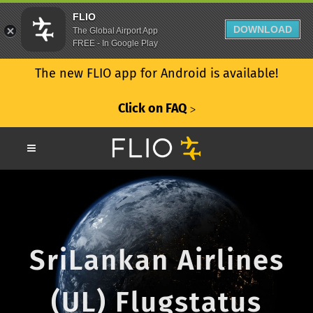
FLIO
DOWNLOAD
The Global Airport App
FREE - In Google Play
The new FLIO app for Android is available!
Click on FAQ
ᐳ
SriLankan Airlines
(UL) Flugstatus