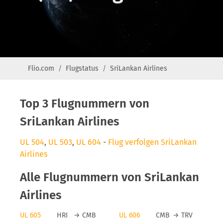
Flio.com
Flugstatus
SriLankan Airlines
Top 3 Flugnummern von
SriLankan Airlines
UL 504
,
UL 503
,
UL 604
-
Flug verfolgen SriLankan
Airlines
Alle Flugnummern von SriLankan
Airlines
UL 605
HRI
→
CMB
UL 606
CMB
→
TRV