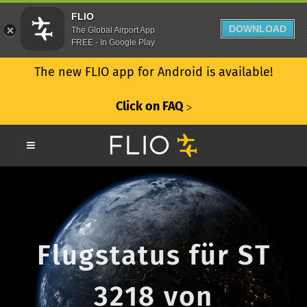
FLIO
DOWNLOAD
The Global Airport App
FREE - In Google Play
The new FLIO app for Android is available!
Click on FAQ
ᐳ
Flugstatus für ST
3218 von