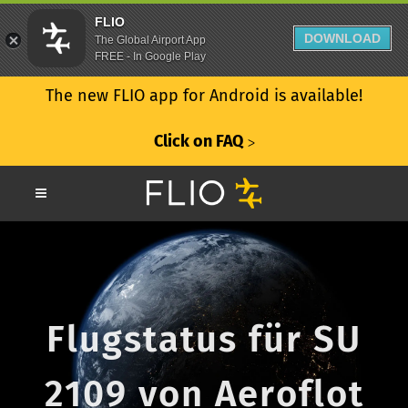
FLIO
DOWNLOAD
The Global Airport App
FREE - In Google Play
The new FLIO app for Android is available!
Click on FAQ
ᐳ
Flugstatus für SU
2109 von Aeroflot