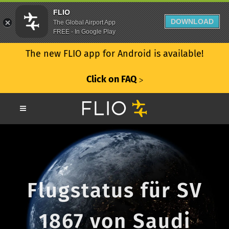
FLIO
DOWNLOAD
The Global Airport App
FREE - In Google Play
The new FLIO app for Android is available!
Click on FAQ
ᐳ
Flugstatus für SV
1867 von Saudi