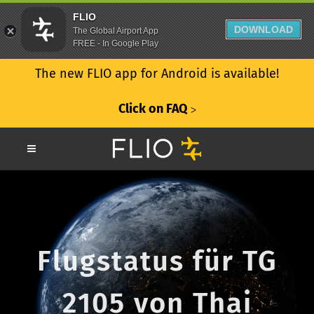
FLIO
DOWNLOAD
The Global Airport App
FREE - In Google Play
The new FLIO app for Android is available!
Click on FAQ
ᐳ
Flugstatus für TG
2105 von Thai