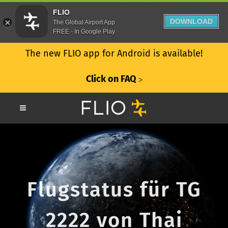
FLIO
DOWNLOAD
The Global Airport App
FREE - In Google Play
The new FLIO app for Android is available!
Click on FAQ
ᐳ
Flugstatus für TG
2222 von Thai