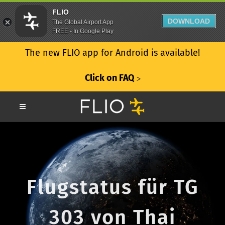
FLIO
DOWNLOAD
The Global Airport App
FREE - In Google Play
The new FLIO app for Android is available!
Click on FAQ
ᐳ
Flugstatus für TG
303 von Thai