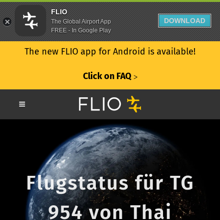
FLIO
DOWNLOAD
The Global Airport App
FREE - In Google Play
The new FLIO app for Android is available!
Click on FAQ
ᐳ
Flugstatus für TG
954 von Thai