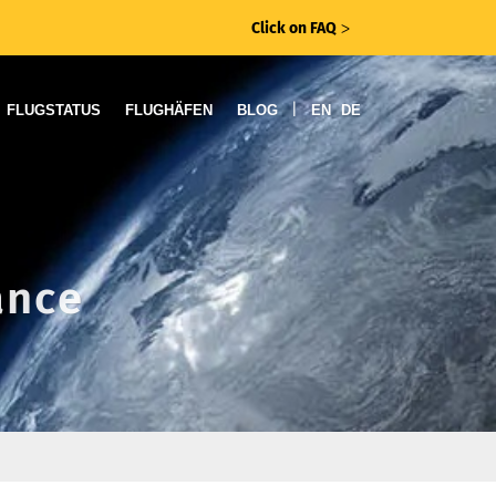
Click on FAQ
ᐳ
|
FLUGSTATUS
FLUGHÄFEN
BLOG
EN
DE
ance