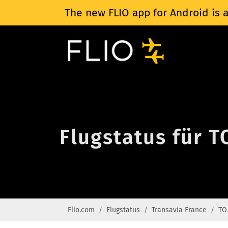
The new FLIO app for Android is a
Flugstatus für T
Flio.com
Flugstatus
Transavia France
TO