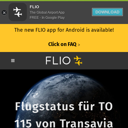
FLIO
DOWNLOAD
The Global Airport App
FREE - In Google Play
The new FLIO app for Android is available!
Click on FAQ
ᐳ
Flugstatus für TO
115 von Transavia