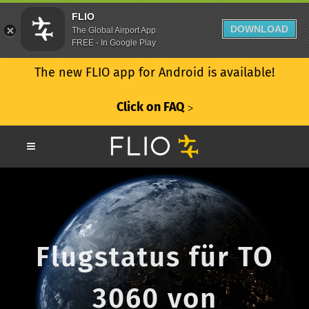
FLIO
DOWNLOAD
The Global Airport App
FREE - In Google Play
The new FLIO app for Android is available!
Click on FAQ
ᐳ
Flugstatus für TO
3060 von