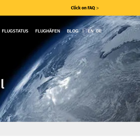
Click on FAQ
ᐳ
|
FLUGSTATUS
FLUGHÄFEN
BLOG
EN
DE
l