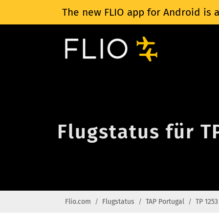
The new FLIO app for Android is a
Flugstatus für T
Flio.com
Flugstatus
TAP Portugal
TP 1253