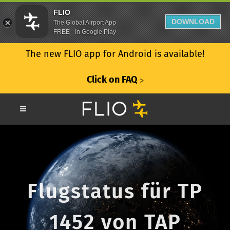
FLIO
DOWNLOAD
The Global Airport App
FREE - In Google Play
The new FLIO app for Android is available!
Click on FAQ
ᐳ
Flugstatus für TP
1452 von TAP