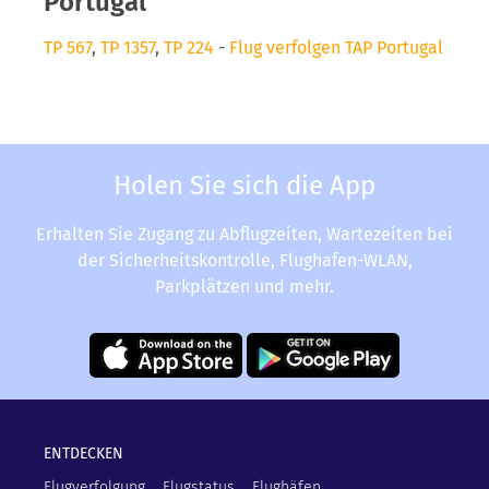
Portugal
TP 567
,
TP 1357
,
TP 224
-
Flug verfolgen TAP Portugal
Holen Sie sich die App
Erhalten Sie Zugang zu Abflugzeiten, Wartezeiten bei
der Sicherheitskontrolle, Flughafen-WLAN,
Parkplätzen und mehr.
ENTDECKEN
Flugverfolgung
Flugstatus
Flughäfen