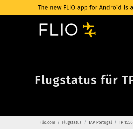
The new FLIO app for Android is a
Flugstatus für T
Flio.com
Flugstatus
TAP Portugal
TP 1556