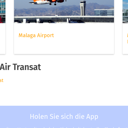
Malaga Airport
ir Transat
at
Holen Sie sich die App