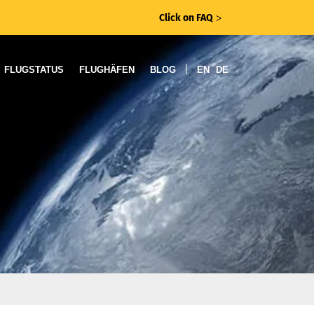
Click on FAQ
ᐳ
|
FLUGSTATUS
FLUGHÄFEN
BLOG
EN
DE