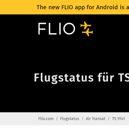
The new FLIO app for Android is a
Flugstatus für T
Flio.com
Flugstatus
Air Transat
TS 9141