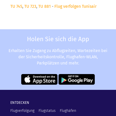
TU 745
,
TU 723
,
TU 881
-
Flug verfolgen Tunisair
Holen Sie sich die App
Erhalten Sie Zugang zu Abflugzeiten, Wartezeiten bei
der Sicherheitskontrolle, Flughafen-WLAN,
Parkplätzen und mehr.
ENTDECKEN
Flugverfolgung
Flugstatus
Flughäfen