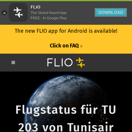
FLIO
DOWNLOAD
The Global Airport App
FREE - In Google Play
The new FLIO app for Android is available!
Click on FAQ
ᐳ
Flugstatus für TU
203 von Tunisair