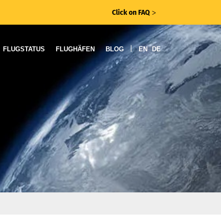
Click on FAQ
ᐳ
|
FLUGSTATUS
FLUGHÄFEN
BLOG
EN
DE