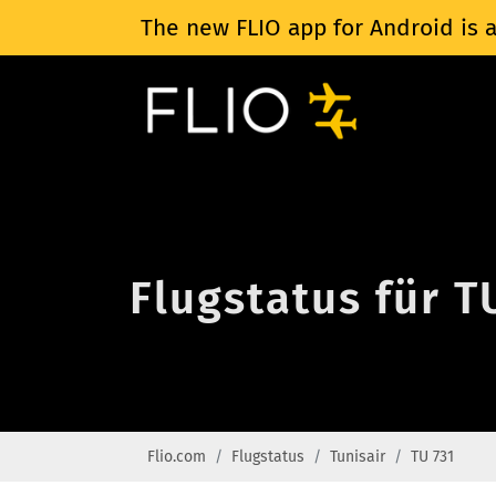
The new FLIO app for Android is a
Flugstatus für T
Flio.com
Flugstatus
Tunisair
TU 731