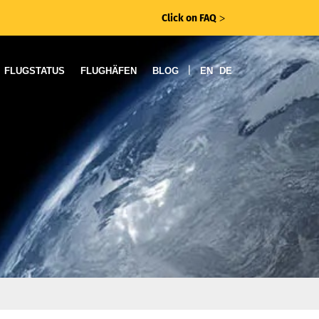
Click on FAQ
ᐳ
|
FLUGSTATUS
FLUGHÄFEN
BLOG
EN
DE