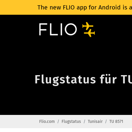
The new FLIO app for Android is a
Flugstatus für T
Flio.com
Flugstatus
Tunisair
TU 8571