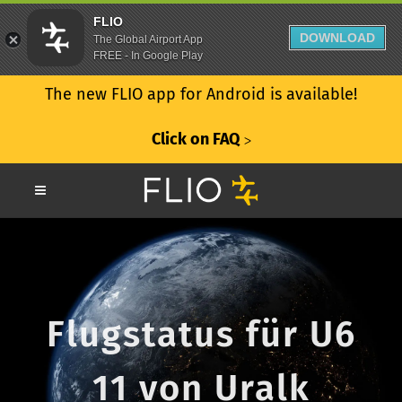
FLIO
DOWNLOAD
The Global Airport App
FREE - In Google Play
The new FLIO app for Android is available!
Click on FAQ
ᐳ
Flugstatus für U6
11 von Uralk