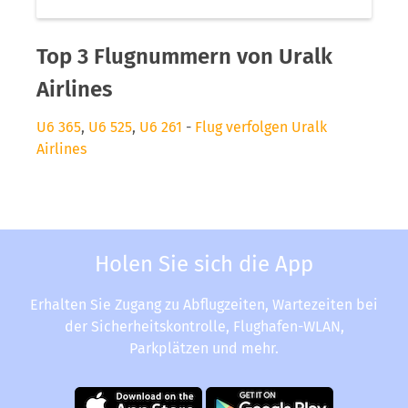
Top 3 Flugnummern von Uralk
Airlines
U6 365
,
U6 525
,
U6 261
-
Flug verfolgen Uralk
Airlines
Holen Sie sich die App
Erhalten Sie Zugang zu Abflugzeiten, Wartezeiten bei
der Sicherheitskontrolle, Flughafen-WLAN,
Parkplätzen und mehr.