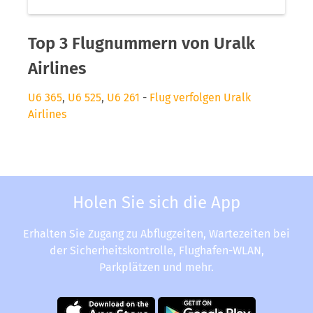
Top 3 Flugnummern von Uralk
Airlines
U6 365
,
U6 525
,
U6 261
-
Flug verfolgen Uralk
Airlines
Holen Sie sich die App
Erhalten Sie Zugang zu Abflugzeiten, Wartezeiten bei
der Sicherheitskontrolle, Flughafen-WLAN,
Parkplätzen und mehr.