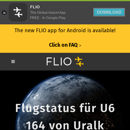
FLIO
DOWNLOAD
The Global Airport App
FREE - In Google Play
The new FLIO app for Android is available!
Click on FAQ
ᐳ
Flugstatus für U6
164 von Uralk