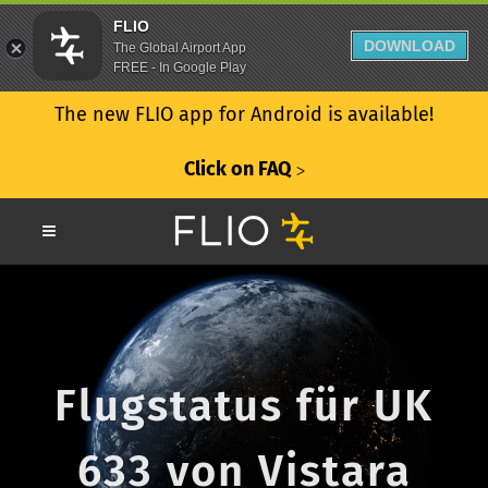
FLIO
DOWNLOAD
The Global Airport App
FREE - In Google Play
The new FLIO app for Android is available!
Click on FAQ
ᐳ
Flugstatus für UK
633 von Vistara