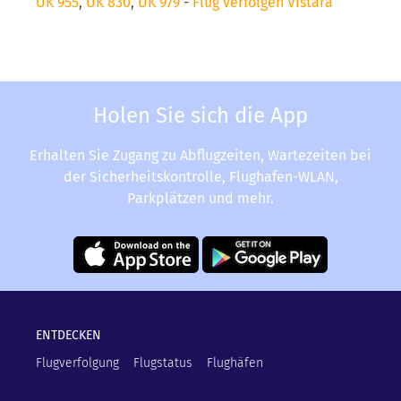
UK 955
,
UK 830
,
UK 979
-
Flug verfolgen Vistara
Holen Sie sich die App
Erhalten Sie Zugang zu Abflugzeiten, Wartezeiten bei
der Sicherheitskontrolle, Flughafen-WLAN,
Parkplätzen und mehr.
ENTDECKEN
Flugverfolgung
Flugstatus
Flughäfen