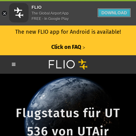
FLIO
DOWNLOAD
The Global Airport App
FREE - In Google Play
The new FLIO app for Android is available!
Click on FAQ
ᐳ
Flugstatus für UT
536 von UTAir