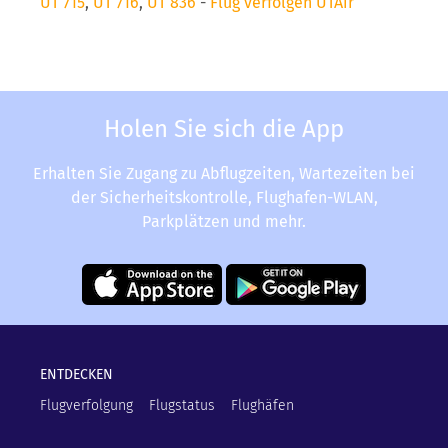
UT 715
,
UT 716
,
UT 836
-
Flug verfolgen UTAir
Holen Sie sich die App
Erhalten Sie Zugang zu Abflugzeiten, Wartezeiten bei
der Sicherheitskontrolle, Flughafen-WLAN,
Parkplätzen und mehr.
ENTDECKEN
Flugverfolgung
Flugstatus
Flughäfen