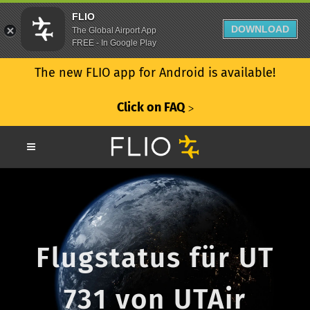
FLIO
DOWNLOAD
The Global Airport App
FREE - In Google Play
The new FLIO app for Android is available!
Click on FAQ
ᐳ
Flugstatus für UT
731 von UTAir