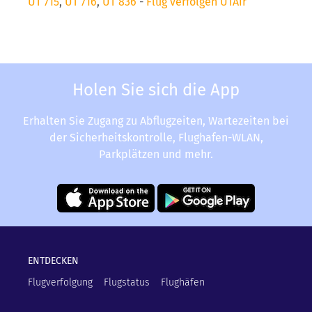
UT 715
,
UT 716
,
UT 836
-
Flug verfolgen UTAir
Holen Sie sich die App
Erhalten Sie Zugang zu Abflugzeiten, Wartezeiten bei
der Sicherheitskontrolle, Flughafen-WLAN,
Parkplätzen und mehr.
ENTDECKEN
Flugverfolgung
Flugstatus
Flughäfen