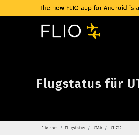
The new FLIO app for Android is a
Flugstatus für U
Flio.com
Flugstatus
UTAir
UT 742