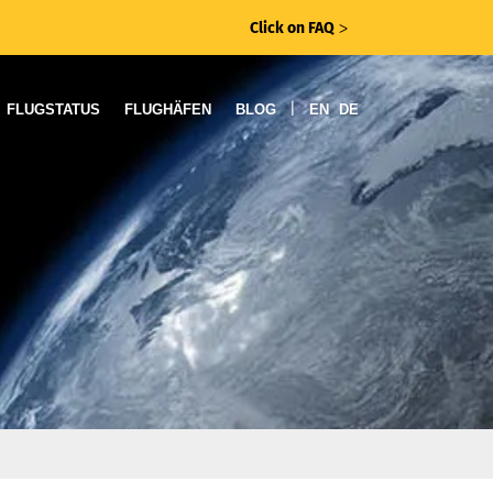
Click on FAQ
ᐳ
|
FLUGSTATUS
FLUGHÄFEN
BLOG
EN
DE