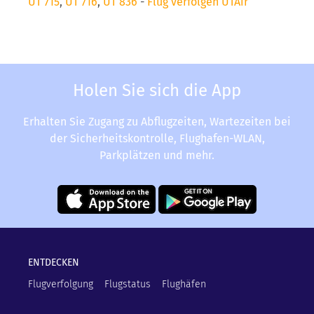
UT 715
,
UT 716
,
UT 836
-
Flug verfolgen UTAir
Holen Sie sich die App
Erhalten Sie Zugang zu Abflugzeiten, Wartezeiten bei
der Sicherheitskontrolle, Flughafen-WLAN,
Parkplätzen und mehr.
ENTDECKEN
Flugverfolgung
Flugstatus
Flughäfen