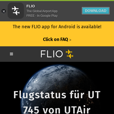
FLIO
DOWNLOAD
The Global Airport App
FREE - In Google Play
The new FLIO app for Android is available!
Click on FAQ
ᐳ
Flugstatus für UT
745 von UTAir